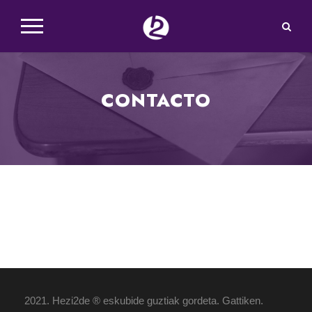
CONTACTO
2021. Hezi2de ® eskubide guztiak gordeta. Gattiken.